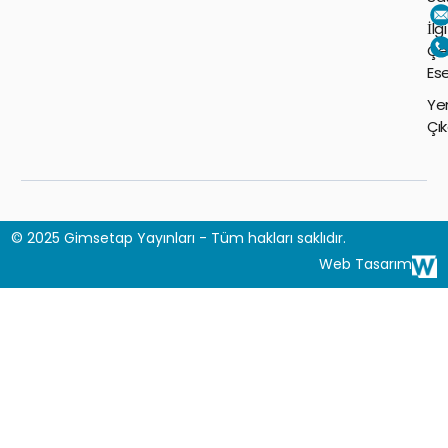
İlgi
Çe
Ese
Ye
Çı
© 2025 Gimsetap Yayınları - Tüm hakları saklıdır.
Web Tasarım​