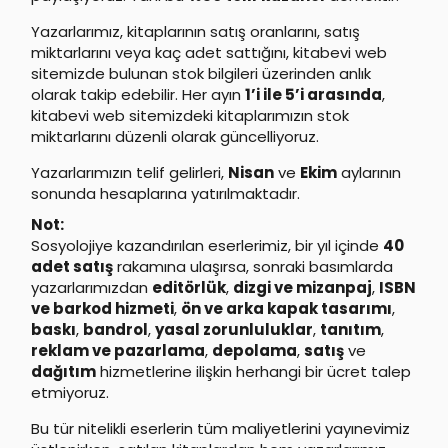
Yazarlarımız, kitaplarının satış oranlarını, satış
miktarlarını veya kaç adet sattığını, kitabevi web
sitemizde bulunan stok bilgileri üzerinden anlık
olarak takip edebilir. Her ayın
1’i ile 5’i arasında
,
kitabevi web sitemizdeki kitaplarımızın stok
miktarlarını düzenli olarak güncelliyoruz.
Yazarlarımızın telif gelirleri,
Nisan
ve
Ekim
aylarının
sonunda hesaplarına yatırılmaktadır.
Not:
Sosyolojiye kazandırılan eserlerimiz, bir yıl içinde
40
adet satış
rakamına ulaşırsa, sonraki basımlarda
yazarlarımızdan
editörlük
,
dizgi ve mizanpaj
,
ISBN
ve barkod hizmeti
,
ön ve arka kapak tasarımı
,
baskı
,
bandrol
,
yasal zorunluluklar
,
tanıtım
,
reklam ve pazarlama
,
depolama
,
satış
ve
dağıtım
hizmetlerine ilişkin herhangi bir ücret talep
etmiyoruz.
Bu tür nitelikli eserlerin tüm maliyetlerini yayınevimiz