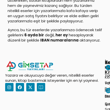
üstlenirken, satılan kitaplardan hem yazarlarımız
hem de yayınevimiz kazanç sağlıyor. Bu türden
nitelikli eserler için yazarlarımızla kafa kafaya verip
en uygun satış fiyatını belirliyor ve elde edilen geliri
yazarlarımızla eşit bir şekilde paylaşıyoruz.
Ayrıca, bu tür eserlerde yazarlarımıza ödenecek telif
gelirlerini
6 ayda bir
değil,
her ay
hesaplayarak
düzenli bir şekilde
IBAN numaralarına
aktarıyoruz.
K
Sa
İl
v
Ha
K
Ya
Yazara ve okuyucuya değer veren, nitelikli eserler
Ki
sunan, kitap bastırmak isteyenler için en iyi yayınevi.
Sat
Yay
Pol
Nite
Ese
Bl
Ço
İle
Sa